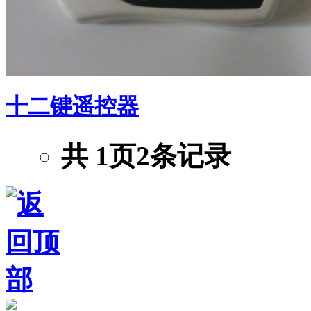
十二键遥控器
共
1
页
2
条记录